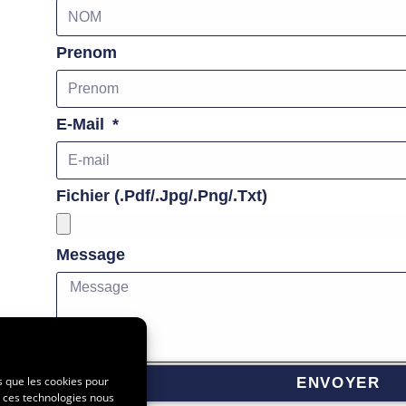
Prenom
E-Mail
Fichier (.pdf/.jpg/.png/.txt)
Message
es que les cookies pour
ENVOYER
à ces technologies nous