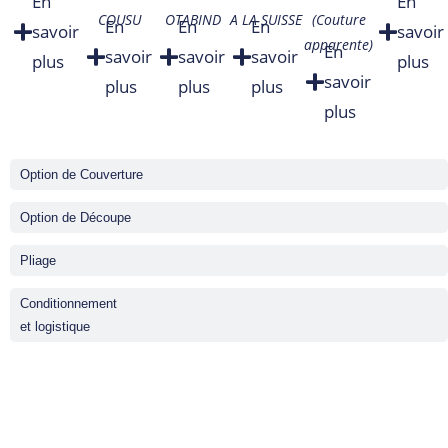
En
En
COUSU
OTABIND
A LA SUISSE
(Couture
En
En
En
savoir
savoir
apparente)
En
savoir
savoir
savoir
plus
plus
savoir
plus
plus
plus
plus
Option de Couverture
Option de Découpe
Pliage
Conditionnement
et logistique