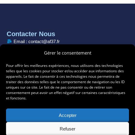
Contacter Nous
Email : contact@af37.fr
Téléphone : 02 47 29 77 80
Gérer le consentement
Adresse : Les Nongrenières, 37360 Neuillé-Pont-Pierre
Pour offrir les meilleures expériences, nous utilisons des technologies
telles que les cookies pour stocker et/ou accéder aux informations des
Horaire : Lun-Ven : 9h - 17h
appareils. Le fait de consentir à ces technologies nous permettra de
traiter des données telles que le comportement de navigation ou les ID
uniques sur ce site. Le fait de ne pas consentir ou de retirer son
consentement peut avoir un effet négatif sur certaines caractéristiques
et fonctions.
Accepter
Refuser